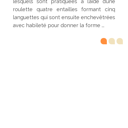
lesquels sont pratiquées à l’aide d’une
roulette quatre entailles formant cinq
languettes qui sont ensuite enchevêtrées
avec habileté pour donner la forme ...
1
2
3
Copyright@Dune-france2017
ACCUEIL
A PROPOS
NOS PRODUITS
NOTRE METIER